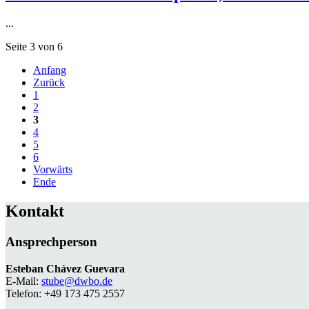
...
Seite 3 von 6
Anfang
Zurück
1
2
3
4
5
6
Vorwärts
Ende
Kontakt
Ansprechperson
Esteban Chávez Guevara
E-Mail:
stube@dwbo.de
Telefon: +49 173 475 2557