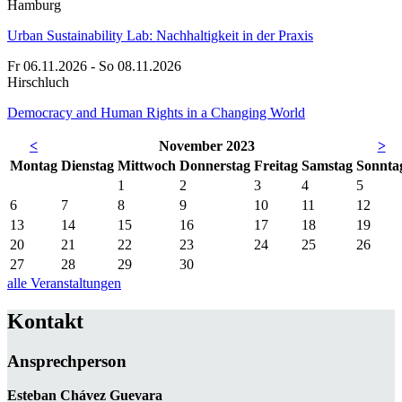
Hamburg
Urban Sustainability Lab: Nachhaltigkeit in der Praxis
Fr 06.11.2026 - So 08.11.2026
Hirschluch
Democracy and Human Rights in a Changing World
<
November 2023
>
Mo
ntag
Di
enstag
Mi
ttwoch
Do
nnerstag
Fr
eitag
Sa
mstag
So
nnta
1
2
3
4
5
6
7
8
9
10
11
12
13
14
15
16
17
18
19
20
21
22
23
24
25
26
27
28
29
30
alle Veranstaltungen
Kontakt
Ansprechperson
Esteban Chávez Guevara