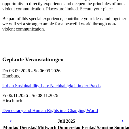
opportunity to directly experience and deepen the principles of non-
violent communication. Places are limited. Secure your place.
Be part of this special experience, contribute your ideas and together
we will set a strong example for a peaceful world through non-
violent communication.
Geplante Veranstaltungen
Do 03.09.2026 - So 06.09.2026
Hamburg
Urban Sustainability Lab: Nachhaltigkeit in der Praxis
Fr 06.11.2026 - So 08.11.2026
Hirschluch
Democracy and Human Rights in a Changing World
<
Juli 2025
>
Mo
ntag
Di
enstag
Mi
ttwoch
Do
nnerstag
Fr
eitag
Sa
mstag
So
nnta