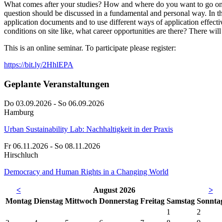
What comes after your studies? How and where do you want to go on p
question should be discussed in a fundamental and personal way. In th
application documents and to use different ways of application effect
conditions on site like, what career opportunities are there? There will 
This is an online seminar. To participate please register:
https://bit.ly/2HhlEPA
Geplante Veranstaltungen
Do 03.09.2026 - So 06.09.2026
Hamburg
Urban Sustainability Lab: Nachhaltigkeit in der Praxis
Fr 06.11.2026 - So 08.11.2026
Hirschluch
Democracy and Human Rights in a Changing World
<
August 2026
>
Mo
ntag
Di
enstag
Mi
ttwoch
Do
nnerstag
Fr
eitag
Sa
mstag
So
nnta
1
2