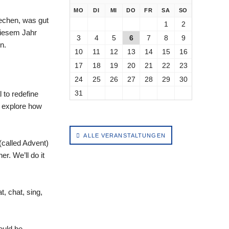
NTAG
ENSTAG
TTWOCH
NNERSTAG
EITAG
MSTAG
NNTAG
MO
DI
MI
DO
FR
SA
SO
rechen, was gut
1
2
diesem Jahr
3
4
5
6
7
8
9
n.
10
11
12
13
14
15
16
17
18
19
20
21
22
23
24
25
26
27
28
29
30
31
l to redefine
 explore how
ALLE VERANSTALTUNGEN
(called Advent)
r. We’ll do it
, chat, sing,
ould be