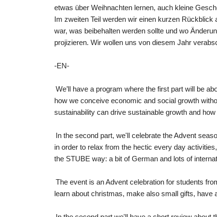
etwas über Weihnachten lernen, auch kleine Gesche
Im zweiten Teil werden wir einen kurzen Rückblick
war, was beibehalten werden sollte und wo Änderung
projizieren. Wir wollen uns von diesem Jahr vera
-EN-
We’ll have a program where the first part will be abou
how we conceive economic and social growth witho
sustainability can drive sustainable growth and how
In the second part, we'll celebrate the Advent seas
in order to relax from the hectic every day activiti
the STUBE way: a bit of German and lots of internat
The event is an Advent celebration for students from
learn about christmas, make also small gifts, hav
In the second part we'll have a short review about