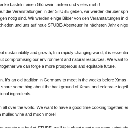
nke basteln, einen Glühwein trinken und vieles mehr!
 auf die Veranstaltungen in der STUBE geben, wir werden darüber sp
en nötig sind. Wir werden einige Bilder von den Veranstaltungen in 
bschieden und uns auf neue STUBE-Abenteuer im nächsten Jahr einige
t sustainability and growth, In a rapidly changing world, it is essentia
ut compromising our environment and natural resources. We want to
 together we can forge a more prosperous and equitable future.
on, It’s an old tradition in Germany to meet in the weeks before Xmas 
es, share something about the background of Xmas and celebrate togethe
ional ingredients.
 all over the world. We want to have a good time cooking together, eat
e a mulled wine and much more!
 the events we had at STUBE, we’ll talk about what was good, what sh